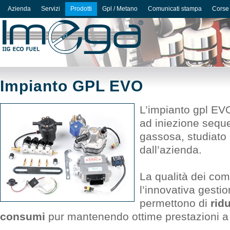
Azienda
Servizi
Prodotti
Gpl / Metano
Comunicati stampa
Corse
Impianto GPL EVO
L’impianto gpl EV
ad iniezione seque
gassosa, studiato 
dall’azienda.
La qualità dei comp
l’innovativa gestio
permettono di
rid
consumi
pur mantenendo ottime prestazioni a