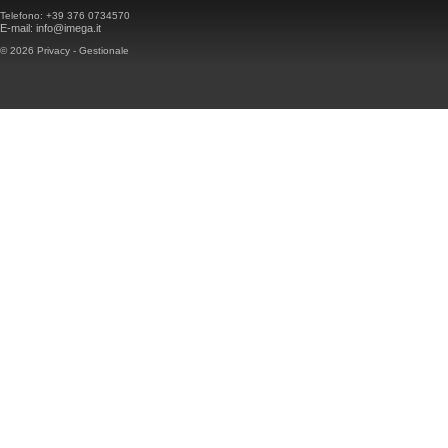
Telefono:
+39 376 0734570
E-mail:
info@imega.it
© 2026
Privacy
-
Gestionale