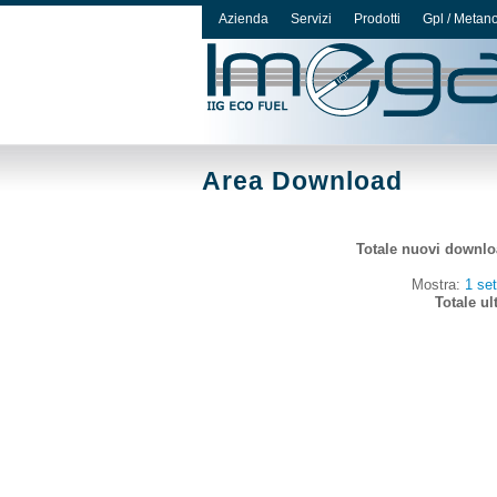
Azienda
Servizi
Prodotti
Gpl / Metan
Area Download
Totale nuovi downlo
Mostra:
1 se
Totale u