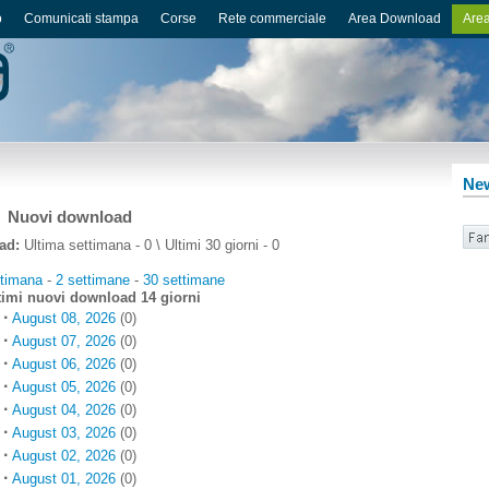
o
Comunicati stampa
Corse
Rete commerciale
Area Download
Area
New
Nuovi download
ad:
Ultima settimana - 0 \ Ultimi 30 giorni - 0
ttimana
-
2 settimane
-
30 settimane
ltimi nuovi download 14 giorni
·
August 08, 2026
(0)
·
August 07, 2026
(0)
·
August 06, 2026
(0)
·
August 05, 2026
(0)
·
August 04, 2026
(0)
·
August 03, 2026
(0)
·
August 02, 2026
(0)
·
August 01, 2026
(0)