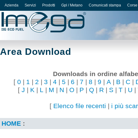
Azienda
Servizi
Prodotti
Gpl / Metano
Comunicati stampa
Corse
Area Download
Downloads in ordine alfabe
[
0
|
1
|
2
|
3
|
4
|
5
|
6
|
7
|
8
|
9
|
A
|
B
|
C
|
[
J
|
K
|
L
|
M
|
N
|
O
|
P
|
Q
|
R
|
S
|
T
|
U
|
[
Elenco file recenti
|
i più scar
HOME
: