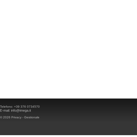
Telefono:
+39 376 0734570
E-mail:
info@imega.it
© 2026
Privacy
-
Gestionale