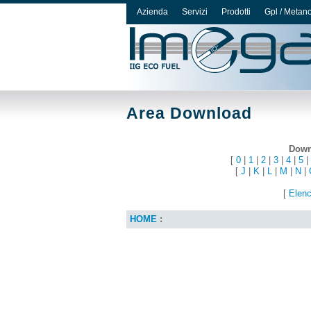
Azienda
Servizi
Prodotti
Gpl / Metan
Area Download
Downl
[
0
|
1
|
2
|
3
|
4
|
5
|
[
J
|
K
|
L
|
M
|
N
|
[
Elenc
HOME
: