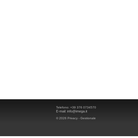
Telefono:
+39 376 0734570
E-mail:
info@imega.it
© 2026
Privacy
-
Gestionale