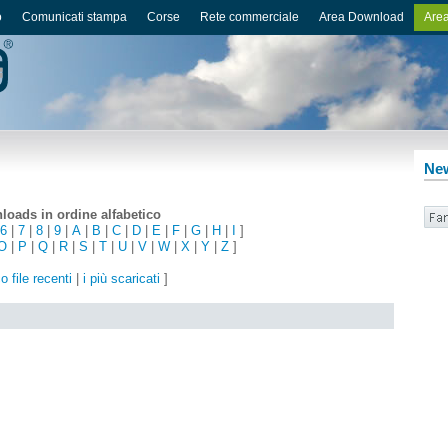
o
Comunicati stampa
Corse
Rete commerciale
Area Download
Area
New
oads in ordine alfabetico
6
|
7
|
8
|
9
|
A
|
B
|
C
|
D
|
E
|
F
|
G
|
H
|
I
]
O
|
P
|
Q
|
R
|
S
|
T
|
U
|
V
|
W
|
X
|
Y
|
Z
]
o file recenti
|
i più scaricati
]