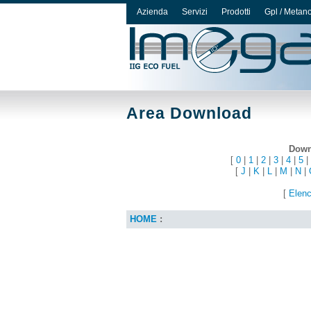
Azienda
Servizi
Prodotti
Gpl / Metan
Area Download
Downl
[
0
|
1
|
2
|
3
|
4
|
5
|
[
J
|
K
|
L
|
M
|
N
|
[
Elenc
HOME
: