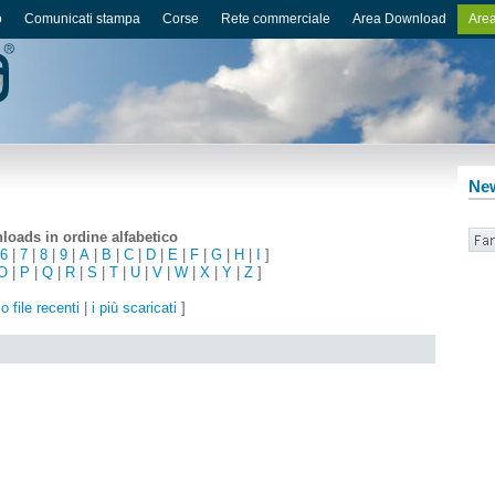
o
Comunicati stampa
Corse
Rete commerciale
Area Download
Area
New
oads in ordine alfabetico
6
|
7
|
8
|
9
|
A
|
B
|
C
|
D
|
E
|
F
|
G
|
H
|
I
]
O
|
P
|
Q
|
R
|
S
|
T
|
U
|
V
|
W
|
X
|
Y
|
Z
]
o file recenti
|
i più scaricati
]