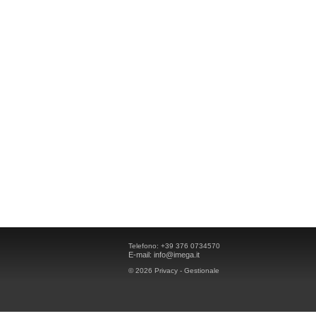
Telefono:
+39 376 0734570
E-mail:
info@imega.it
© 2026
Privacy
-
Gestionale