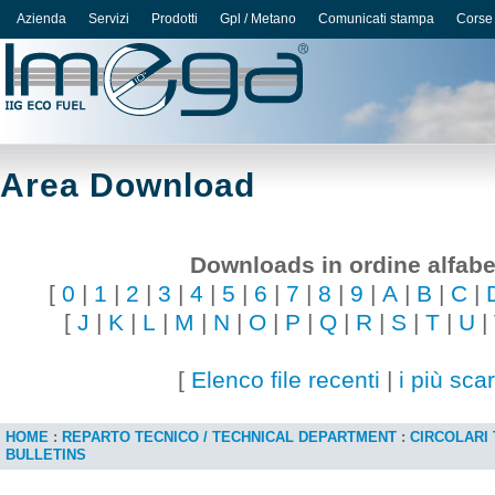
Azienda
Servizi
Prodotti
Gpl / Metano
Comunicati stampa
Corse
Area Download
Downloads in ordine alfabe
[
0
|
1
|
2
|
3
|
4
|
5
|
6
|
7
|
8
|
9
|
A
|
B
|
C
|
[
J
|
K
|
L
|
M
|
N
|
O
|
P
|
Q
|
R
|
S
|
T
|
U
|
[
Elenco file recenti
|
i più scar
HOME
:
REPARTO TECNICO / TECHNICAL DEPARTMENT
:
CIRCOLARI 
BULLETINS