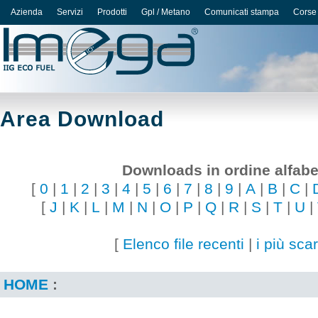
Azienda
Servizi
Prodotti
Gpl / Metano
Comunicati stampa
Corse
Area Download
Downloads in ordine alfabe
[
0
|
1
|
2
|
3
|
4
|
5
|
6
|
7
|
8
|
9
|
A
|
B
|
C
|
[
J
|
K
|
L
|
M
|
N
|
O
|
P
|
Q
|
R
|
S
|
T
|
U
|
[
Elenco file recenti
|
i più scar
HOME
: