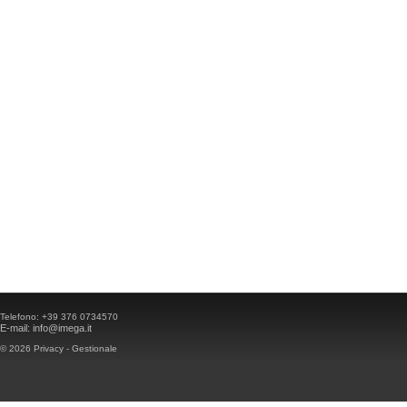
Telefono:
+39 376 0734570
E-mail:
info@imega.it
© 2026
Privacy
-
Gestionale