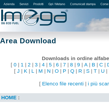
Azienda
Servizi
Prodotti
Gpl / Metano
Comunicati stampa
Corse
Area Download
Downloads in ordine alfabe
[
0
|
1
|
2
|
3
|
4
|
5
|
6
|
7
|
8
|
9
|
A
|
B
|
C
|
[
J
|
K
|
L
|
M
|
N
|
O
|
P
|
Q
|
R
|
S
|
T
|
U
|
[
Elenco file recenti
|
i più scar
HOME
: