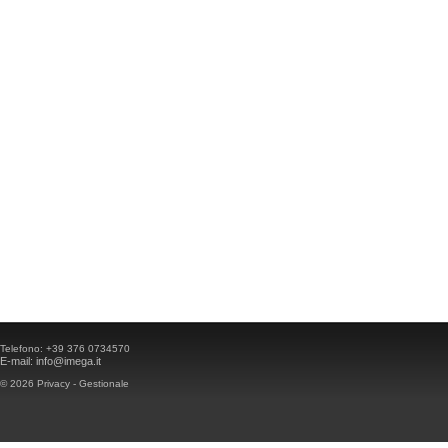
Telefono:
+39 376 0734570
E-mail:
info@imega.it
© 2026
Privacy
-
Gestionale