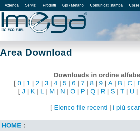
Azienda
Servizi
Prodotti
Gpl / Metano
Comunicati stampa
Corse
Area Download
Downloads in ordine alfabe
[
0
|
1
|
2
|
3
|
4
|
5
|
6
|
7
|
8
|
9
|
A
|
B
|
C
|
[
J
|
K
|
L
|
M
|
N
|
O
|
P
|
Q
|
R
|
S
|
T
|
U
|
[
Elenco file recenti
|
i più scar
HOME
: