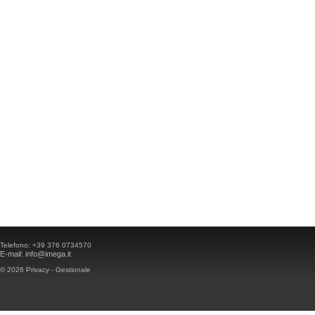
Telefono:
+39 376 0734570
E-mail:
info@imega.it
© 2026
Privacy
-
Gestionale